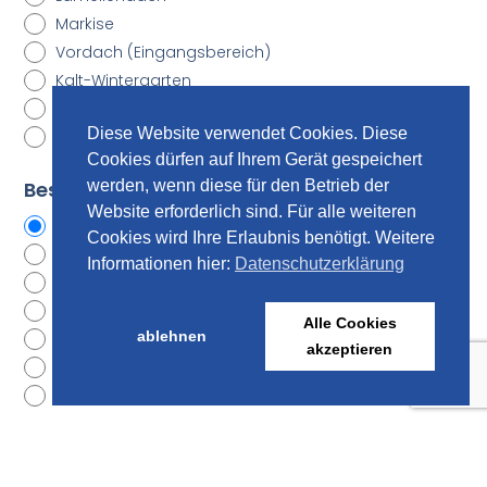
Markise
Vordach (Eingangsbereich)
Kalt-Wintergarten
Seitenwand (Alupaneele, Poly oder Glas)
Diese Website verwendet Cookies. Diese
Sichtschutz (Alupaneele, Poly oder Glas)
Cookies dürfen auf Ihrem Gerät gespeichert
Beschattungsart
werden, wenn diese für den Betrieb der
Website erforderlich sind. Für alle weiteren
ohne Markise
Cookies wird Ihre Erlaubnis benötigt. Weitere
Aufdach-Markise
Informationen hier:
Datenschutzerklärung
Unterdach-Markise
Senkrechtmarkise
Alle Cookies
ablehnen
Gelenkarmmarkise (Wandanbringung)
akzeptieren
Sonnensegel
Plissee
Markisenantrieb
ohne Markise