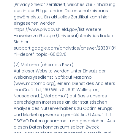
„Privacy Shield“ zertifiziert, welches die Einhaltung
des in der EU geltenden Datenschutzniveaus
gewährleistet. Ein aktuelles Zertifikat kann hier
eingesehen werden:
https://www.privacyshield.gov/list Weitere
Hinweise zu Google (Universal) Analytics finden
Sie hier:
support.google.com/analytics/answer/2838718?
hl=de&ref_topic=6010376
(2) Matomo (ehemals Piwik)
Auf dieser Website werden unter Einsatz der
Webanalysedienst-Softkauf Matomo
(www.matomo.org), einem Dienst des Anbieters
InnoCraft Ltd., 150 Willis St, 6011 Wellington,
Neuseeland, („Mataomo“) auf Basis unseres
berechtigten Interesses an der statistischen
Analyse des Nutzerverhaltens zu Optimierungs-
und Marketingzwecken gemäß Art. 6 Abs. 1 lit. f
DSGVO Daten gesammelt und gespeichert. Aus
diesen Daten können zum selben Zweck