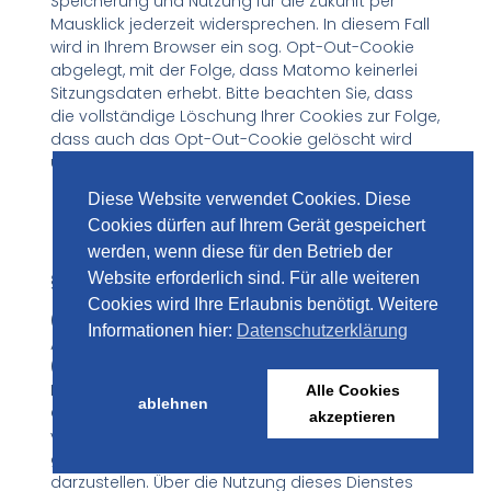
Speicherung und Nutzung für die Zukunft per
Mausklick jederzeit widersprechen. In diesem Fall
wird in Ihrem Browser ein sog. Opt-Out-Cookie
abgelegt, mit der Folge, dass Matomo keinerlei
Sitzungsdaten erhebt. Bitte beachten Sie, dass
die vollständige Löschung Ihrer Cookies zur Folge,
dass auch das Opt-Out-Cookie gelöscht wird
und ggf. von Ihnen erneut aktiviert werden muss.
Diese Website verwendet Cookies. Diese
Cookies dürfen auf Ihrem Gerät gespeichert
werden, wenn diese für den Betrieb der
§ 9 Tools und Sonstiges
Website erforderlich sind. Für alle weiteren
Cookies wird Ihre Erlaubnis benötigt. Weitere
(1) Google Maps
Informationen hier:
Datenschutzerklärung
Auf unserer Website verwenden wir Google Maps
(API) von Google Ireland Limited, Gordon House, 4
Barrow St, Dublin, D04 E5W5, Irland (“Google”).
Alle Cookies
ablehnen
Google Maps ist ein Webdienst zur Darstellung
akzeptieren
von interaktiven (Land-)Karten, um
geographische Informationen visuell
darzustellen. Über die Nutzung dieses Dienstes